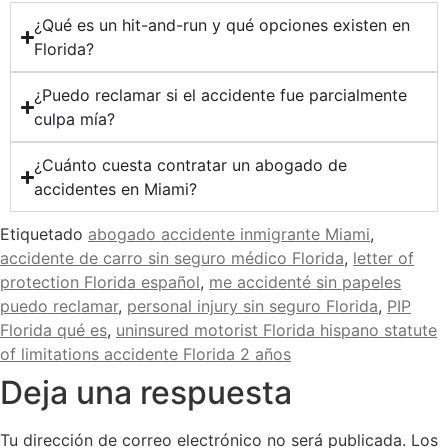
¿Qué es un hit-and-run y qué opciones existen en
Florida?
¿Puedo reclamar si el accidente fue parcialmente
culpa mía?
¿Cuánto cuesta contratar un abogado de
accidentes en Miami?
Etiquetado
abogado accidente inmigrante Miami
,
accidente de carro sin seguro médico Florida
,
letter of
protection Florida español
,
me accidenté sin papeles
puedo reclamar
,
personal injury sin seguro Florida
,
PIP
Florida qué es
,
uninsured motorist Florida hispano statute
of limitations accidente Florida 2 años
Deja una respuesta
Tu dirección de correo electrónico no será publicada.
Los