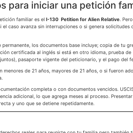
para iniciar una petición fam
etición familiar es el
I-130 Petition for Alien Relative
. Pero
l caso avanza sin interrupciones o si genera solicitudes d
 permanente, los documentos base incluye; copia de tu gr
ión certificada al inglés si está en otro idioma, prueba de 
ntos), pasaporte vigente del peticionario, y el pago del f
on menores de 21 años, mayores de 21 años, o si fueron ado
a.
 documentación completa o con documentos vencidos. USCIS 
idencia adicional, lo que agrega meses al proceso. Presentar
 recta y uno que se detiene repetidamente.
rechos reales para reunirte con tu familia pero también t